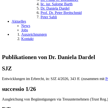
lic. iur. Salome Barth
Dr. Daniela Dardel
Prof. Dr. Peter Breitschmid
Peter Sahli
Aktuelles
News
Jobs
Auszeichnungen
Kontakt
Publikationen von Dr. Daniela Dardel
SJZ
Entwicklungen im Erbrecht, in: SJZ 4/2026, 343 ff. (zusammen mit
P
successio 1/26
Ausgleichung von Begünstigungen via Treuunternehmen (Trust Reg.) u