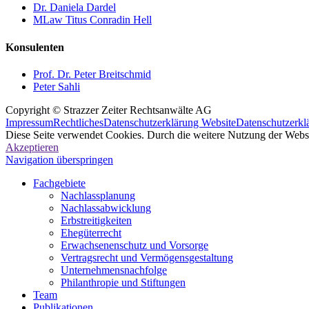
Dr. Daniela Dardel
MLaw Titus Conradin Hell
Konsulenten
Prof. Dr. Peter Breitschmid
Peter Sahli
Copyright © Strazzer Zeiter Rechtsanwälte AG
Impressum
Rechtliches
Datenschutzerklärung Website
Datenschutzerkl
Diese Seite verwendet Cookies. Durch die weitere Nutzung der Web
Akzeptieren
Navigation überspringen
Fachgebiete
Nachlassplanung
Nachlassabwicklung
Erbstreitigkeiten
Ehegüterrecht
Erwachsenenschutz und Vorsorge
Vertragsrecht und Vermögensgestaltung
Unternehmensnachfolge
Philanthropie und Stiftungen
Team
Publikationen