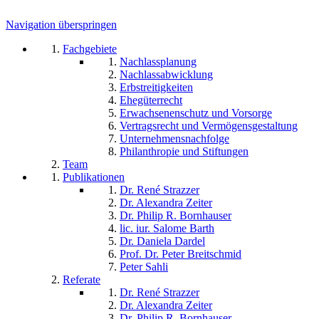
Navigation überspringen
Fachgebiete
Nachlassplanung
Nachlassabwicklung
Erbstreitigkeiten
Ehegüterrecht
Erwachsenenschutz und Vorsorge
Vertragsrecht und Vermögensgestaltung
Unternehmensnachfolge
Philanthropie und Stiftungen
Team
Publikationen
Dr. René Strazzer
Dr. Alexandra Zeiter
Dr. Philip R. Bornhauser
lic. iur. Salome Barth
Dr. Daniela Dardel
Prof. Dr. Peter Breitschmid
Peter Sahli
Referate
Dr. René Strazzer
Dr. Alexandra Zeiter
Dr. Philip R. Bornhauser