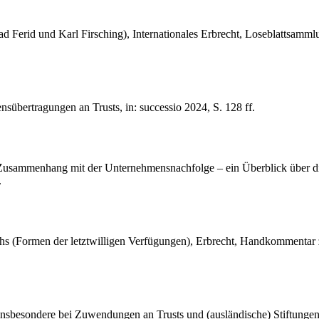
d Ferid und Karl Firsching), Internationales Erbrecht, Loseblattsam
sübertragungen an Trusts, in: successio 2024, S. 128 ff.
im Zusammenhang mit der Unternehmensnachfolge – ein Überblick über di
.
s (Formen der letztwilligen Verfügungen), Erbrecht, Handkommentar z
– insbesondere bei Zuwendungen an Trusts und (ausländische) Stiftung