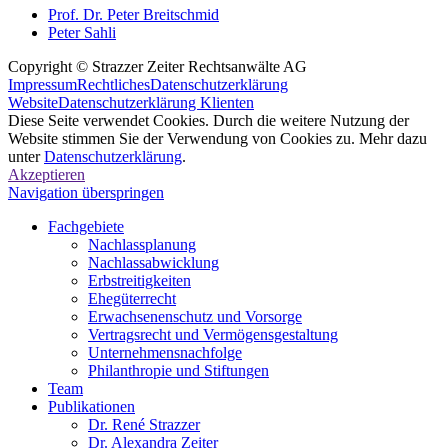
Prof. Dr. Peter Breitschmid
Peter Sahli
Copyright © Strazzer Zeiter Rechtsanwälte AG
Impressum
Rechtliches
Datenschutzerklärung
Website
Datenschutzerklärung Klienten
Diese Seite verwendet Cookies. Durch die weitere Nutzung der
Website stimmen Sie der Verwendung von Cookies zu. Mehr dazu
unter
Datenschutzerklärung
.
Akzeptieren
Navigation überspringen
Fachgebiete
Nachlassplanung
Nachlassabwicklung
Erbstreitigkeiten
Ehegüterrecht
Erwachsenenschutz und Vorsorge
Vertragsrecht und Vermögensgestaltung
Unternehmensnachfolge
Philanthropie und Stiftungen
Team
Publikationen
Dr. René Strazzer
Dr. Alexandra Zeiter