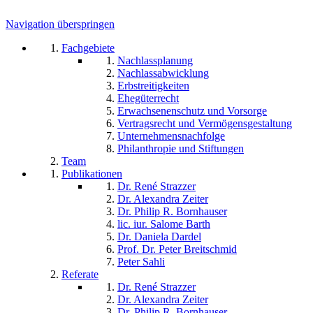
Navigation überspringen
Fachgebiete
Nachlassplanung
Nachlassabwicklung
Erbstreitigkeiten
Ehegüterrecht
Erwachsenenschutz und Vorsorge
Vertragsrecht und Vermögensgestaltung
Unternehmensnachfolge
Philanthropie und Stiftungen
Team
Publikationen
Dr. René Strazzer
Dr. Alexandra Zeiter
Dr. Philip R. Bornhauser
lic. iur. Salome Barth
Dr. Daniela Dardel
Prof. Dr. Peter Breitschmid
Peter Sahli
Referate
Dr. René Strazzer
Dr. Alexandra Zeiter
Dr. Philip R. Bornhauser