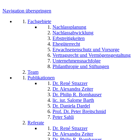
Navigation überspringen
Fachgebiete
Nachlassplanung
Nachlassabwicklung
Erbstreitigkeiten
Ehegüterrecht
Erwachsenenschutz und Vorsorge
Vertragsrecht und Vermögensgestaltung
Unternehmensnachfolge
Philanthropie und Stiftungen
Team
Publikationen
Dr. René Strazzer
Dr. Alexandra Zeiter
Dr. Philip R. Bornhauser
lic. iur. Salome Barth
Dr. Daniela Dardel
Prof. Dr. Peter Breitschmid
Peter Sahli
Referate
Dr. René Strazzer
Dr. Alexandra Zeiter
Dr. Philip R. Bornhauser