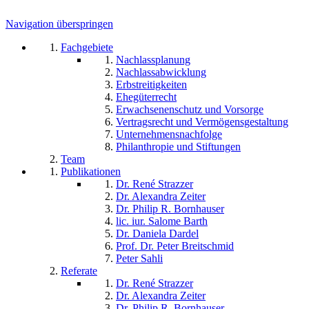
Navigation überspringen
Fachgebiete
Nachlassplanung
Nachlassabwicklung
Erbstreitigkeiten
Ehegüterrecht
Erwachsenenschutz und Vorsorge
Vertragsrecht und Vermögensgestaltung
Unternehmensnachfolge
Philanthropie und Stiftungen
Team
Publikationen
Dr. René Strazzer
Dr. Alexandra Zeiter
Dr. Philip R. Bornhauser
lic. iur. Salome Barth
Dr. Daniela Dardel
Prof. Dr. Peter Breitschmid
Peter Sahli
Referate
Dr. René Strazzer
Dr. Alexandra Zeiter
Dr. Philip R. Bornhauser